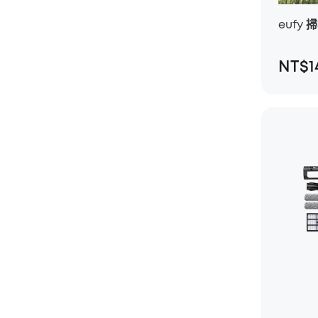
eufy 
NT$1