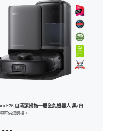
Omni E25 自清潔掃拖一體全能機器人 黑/白
個選項可供您選擇。
*有 2 個選項可供