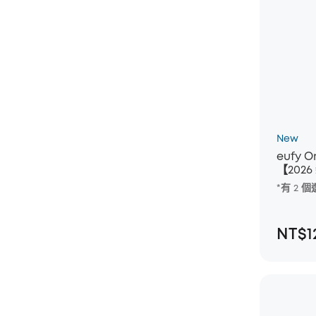
New
eufy
【202
*有 2
NT$1