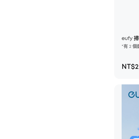
eufy 
*有 2
NT$20