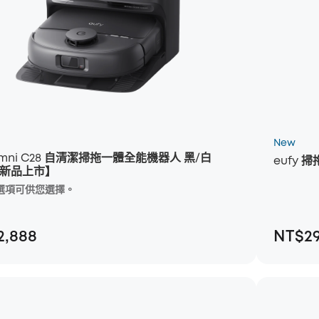
New
 Omni C28 自清潔掃拖一體全能機器人 黑/白
eufy 掃
6 新品上市】
 個選項可供您選擇。
*有 2 個選項可
2,888
NT$29