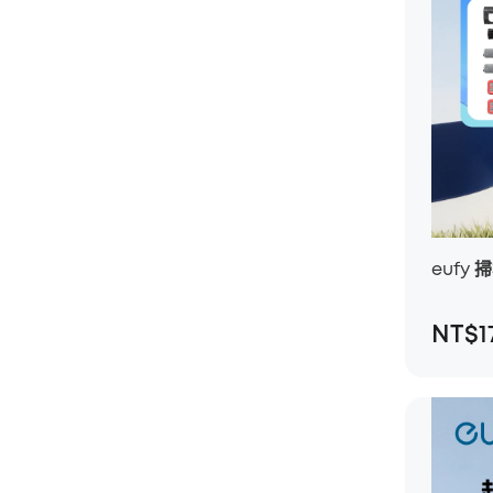
eufy 
NT$1