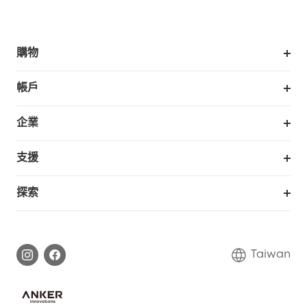
購物
掃拖機器人
帳戶
銷售與展示門市
訂單追蹤
企業
我的優惠卷
合作採購
支援
eufy 商業
支援中心
探索
延長保固
eufy品牌故事
處理保固
部落格
Taiwan
回報資安問題
聯絡我們
下載電子手冊
隱私承諾