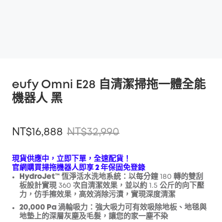
eufy Omni E28 自清潔掃拖一體全能
機器人 黑
NT$16,888
NT$32,990
現貨供應中，立即下單，全速配貨！
官網購買掃拖機器人即享 2 年保固免登錄
HydroJet™ 恆淨活水洗地系統
：以每分鐘 180 轉的雙刮
折扣
板設計實現 360 次自清潔效果，並以約 1.5 公斤的向下壓
複製
優惠碼
:
力，仿手擦效果，高效消除污漬，實現深度清潔
20,000 Pa 渦輪吸力
：強大吸力可有效吸除地板、地毯與
地墊上的深層灰塵及毛髮，讓您的家一塵不染