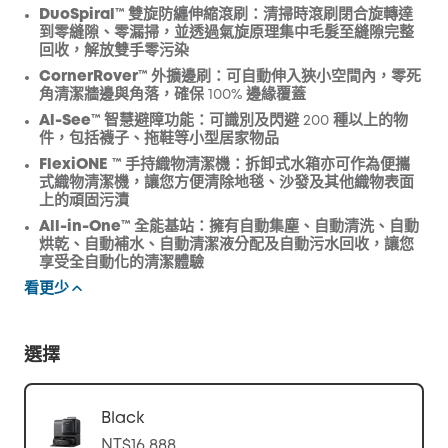
DuoSpiral™ 雙旋防纏伸縮滾刷
：清掃時滾刷閉合旋轉達
到零縫隙、零漏掃，並透過氣旋原理集中毛髮至縫隙完整
回收，解放雙手零污染
CornerRover™ 外擴邊刷
：可自動伸入狹小空間內，零死
角清潔牆邊與角落，確保 100% 邊緣覆蓋
Al-See™ 智慧避障功能
：可識別及閃避 200 種以上的物
件，包括襪子、拖鞋等小型居家物品
FlexiONE
™ 手持織物清潔機
：拆卸式水箱亦可作為便攜
式織物清潔機，讓您方便清除地毯、沙發及其他織物表面
上的頑固污漬
All-in-One™ 全能基站
：擁有自動集塵、自動清洗、自動
烘乾、自動補水、自動清潔液分配及自動污水回收，讓您
享受全自動化的清潔體驗
看更少
選擇
Black
NT$16,888