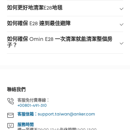
污垢檢查：
如何更好地清潔E28地毯
配件維護：
保持軟體更新：
如何確保 E28 達到最佳避障
如何確保 Omin E28 一次清潔就能清潔整個房
子？
聯絡我們
客服免付費專線：
+00801-491-310
客服信箱：support.taiwan@anker.com
服務時間
週一至週五09:00-17:45;午休時間12:00-13:00