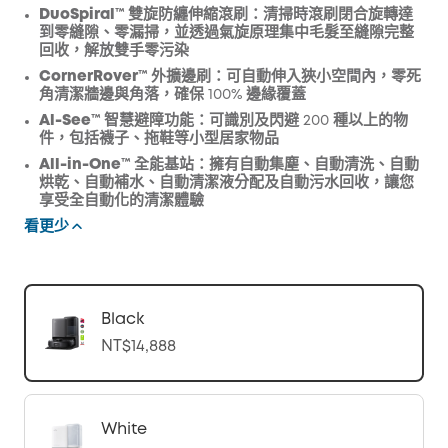
DuoSpiral™ 雙旋防纏伸縮滾刷：
清掃時滾刷閉合旋轉達
到零縫隙、零漏掃，並透過氣旋原理集中毛髮至縫隙完整
回收，解放雙手零污染
CornerRover™ 外擴邊刷：
可自動伸入狹小空間內，零死
角清潔牆邊與角落，確保 100% 邊緣覆蓋
Al-See™ 智慧避障功能：
可識別及閃避 200 種以上的物
件，包括襪子、拖鞋等小型居家物品
All-in-One
™ 全能基站：
擁有自動集塵、自動清洗、自動
烘乾、自動補水、自動清潔液分配及自動污水回收，讓您
享受全自動化的清潔體驗
看更少
Black
NT$14,888
White