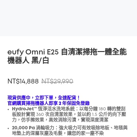
eufy Omni E25 自清潔掃拖一體全能
機器人 黑/白
NT$14,888
NT$29,990
現貨供應中，立即下單，全速配貨！
官網購買掃拖機器人即享 2 年保固免登錄
HydroJet™ 恆淨活水洗地系統：
以每分鐘 180 轉的雙刮
折扣
板設計實現 360 次自清潔效果，並以約 1.5 公斤的向下壓
複製
優惠碼
:
力，仿手擦效果，高效消除污漬，實現深度清潔
20,000 Pa 渦輪吸力：
強大吸力可有效吸除
地板、地毯與
地墊上的深層灰塵及毛髮，讓您的家一塵不染