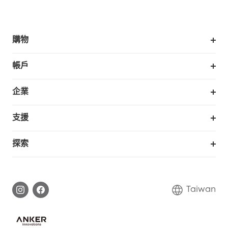
購物
掃拖機器人
帳戶
銷售與展示門市
訂單追蹤
企業
我的優惠卷
合作採購
支援
eufy 商業
支援中心
探索
延長保固
eufy品牌故事
處理保固
部落格
Taiwan
回報資安問題
聯絡我們
下載電子手冊