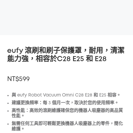
eufy 滾刷和刷子保護罩，耐用，清潔
能力強，相容於C28 E25 和 E28
NT$599
與 eufy Robot Vacuum Omni C28 E28 和 E25 相容。
建議更換頻率：每 3 個月一次，取決於您的使用頻率。
折扣
高性能：高效的滾刷維護確保您的機器人吸塵器的高品質
複製
性能。
優惠碼
:
無需任何工具即可輕鬆更換機器人吸塵器上的零件，簡化
維護。