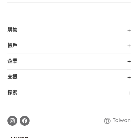
購物
掃拖機器人
帳戶
銷售與展示門市
訂單追蹤
企業
我的優惠卷
合作採購
支援
eufy 商業
支援中心
探索
延長保固
eufy品牌故事
處理保固
部落格
Taiwan
回報資安問題
聯絡我們