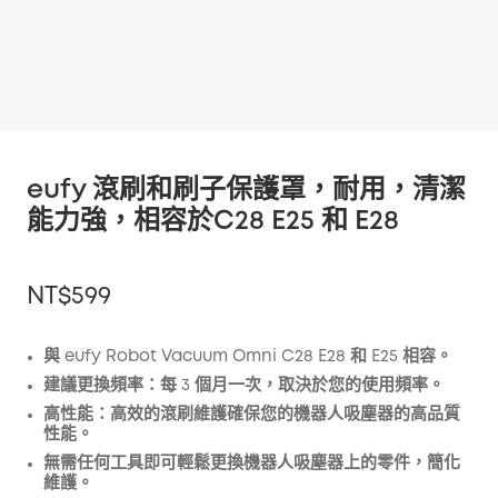
eufy 滾刷和刷子保護罩，耐用，清潔
能力強，相容於C28 E25 和 E28
NT$599
與 eufy Robot Vacuum Omni C28 E28 和 E25 相容。
建議更換頻率：每 3 個月一次，取決於您的使用頻率。
折扣
高性能：高效的滾刷維護確保您的機器人吸塵器的高品質
複製
性能。
優惠碼
:
無需任何工具即可輕鬆更換機器人吸塵器上的零件，簡化
維護。