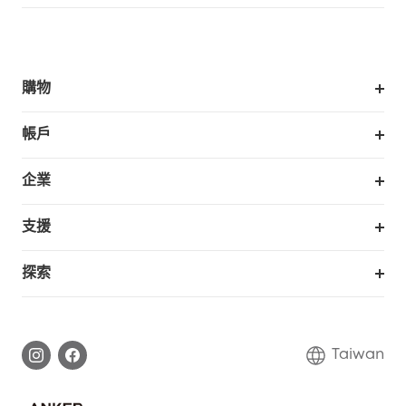
購物
掃拖機器人
帳戶
銷售與展示門市
訂單追蹤
企業
我的優惠卷
合作採購
支援
eufy 商業
支援中心
探索
延長保固
eufy品牌故事
處理保固
部落格
Taiwan
回報資安問題
聯絡我們