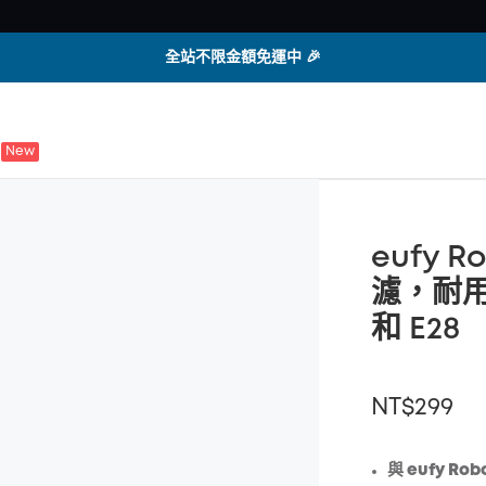
全站不限金額免運中 🎉
New
eufy 
濾，耐用
和 E28
NT$299
與 eufy Rob