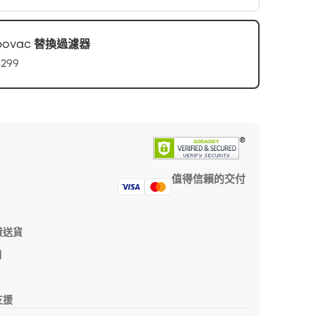
bovac 替換過濾器
299
值得信賴的交付
費送貨
期
支援