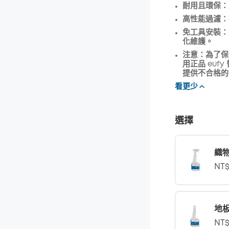
耐用且環保：
折扣
高性能過濾：
優惠碼
:
免工具安裝：
化維護。
注意：為了保
用正品 eu
提供不合格的
看更少
選擇
織
NT$
地
NT$