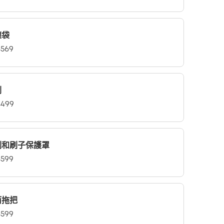
塵袋
569
刷
499
刷和刷子保護罩
599
筒拖把
599