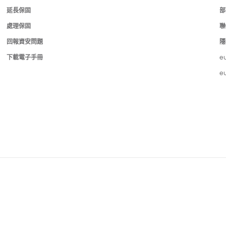
延長保固
部
處理保固
聯
回報資安問題
隱
下載電子手冊
e
e