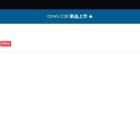
全站不限金額免運中 🎉
Omni C28 新品上市 🔥
New