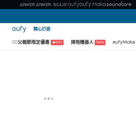
精心打造
🙆‍♂️父親節限定優惠
掃拖機器人
eufyMake
🔥Hot
New