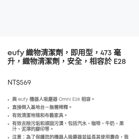
eufy 織物清潔劑，即用型，473 毫
升，織物清潔劑，安全，相容於 E28
NT$569
與 eufy 機器人吸塵器 Omni E28 相容。
直接倒入基地台－無需稀釋。
折扣
有效清潔地毯和布藝家具。
複製
優惠碼
:
有效去除污垢和頑固污漬，包括汽水、咖啡、牛奶、果
汁、泥濘的腳印等。
注意：為了保護您的機器人吸塵器並延長其使用壽命，我