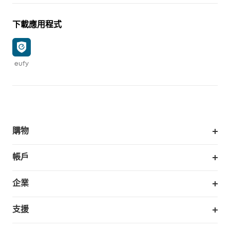
下載應用程式
eufy
購物
掃拖機器人
帳戶
銷售與展示門市
訂單追蹤
企業
我的優惠卷
合作採購
支援
eufy 商業
支援中心