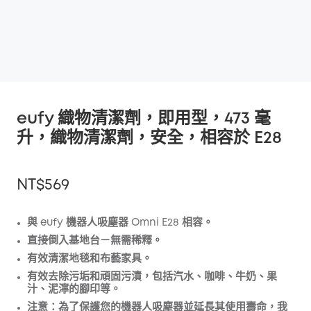
eufy 織物清潔劑，即用型，473 毫
升，織物清潔劑，安全，相容於 E28
NT$569
與 eufy 機器人吸塵器 Omni E28 相容。
直接倒入基地台－無需稀釋。
折扣
有效清潔地毯和布藝家具。
複製
優惠碼
:
有效去除污垢和頑固污漬，包括汽水、咖啡、牛奶、果
汁、泥濘的腳印等。
注意：為了保護您的機器人吸塵器並延長其使用壽命，我