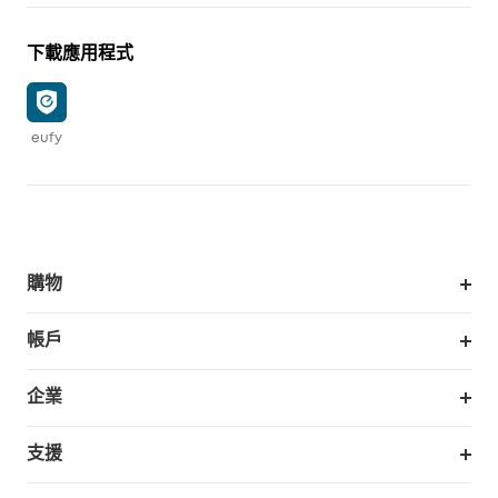
下載應用程式
eufy
購物
掃拖機器人
帳戶
銷售與展示門市
訂單追蹤
企業
我的優惠卷
合作採購
支援
eufy 商業
支援中心