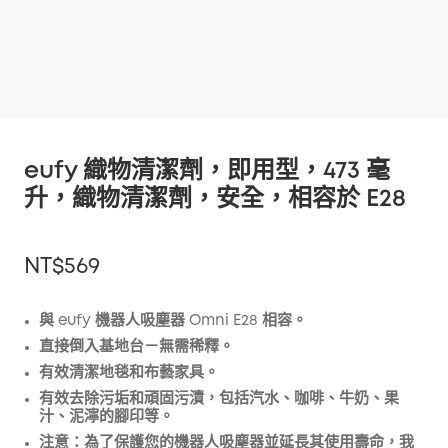
eufy 織物清潔劑，即用型，473 毫
升，織物清潔劑，安全，相容於 E28
NT$569
與 eufy 機器人吸塵器 Omni E28 相容。
直接倒入基地台－無需稀釋。
折扣
有效清潔地毯和布藝家具。
複製
優惠碼
:
有效去除污垢和頑固污漬，包括汽水、咖啡、牛奶、果
汁、泥濘的腳印等。
注意：為了保護您的機器人吸塵器並延長其使用壽命，我