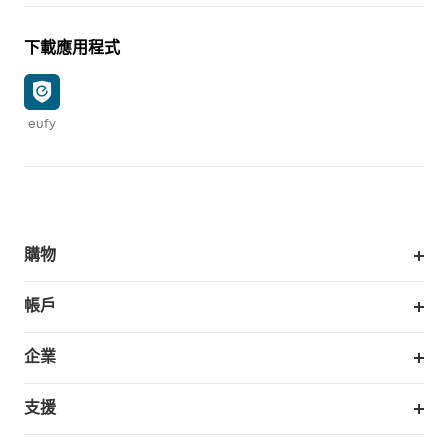
下載應用程式
eufy
購物
掃拖機器人
帳戶
銷售與展示門市
訂單追蹤
企業
我的優惠卷
合作採購
支援
eufy 商業
支援中心