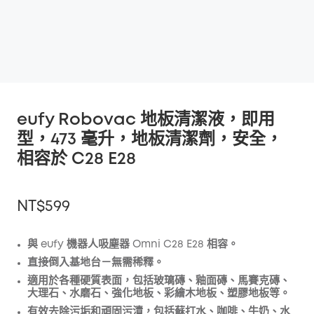
eufy Robovac 地板清潔液，即用
型，473 毫升，地板清潔劑，安全，
相容於 C28 E28
NT$599
與 eufy 機器人吸塵器 Omni C28 E28 相容。
直接倒入基地台－無需稀釋。
折扣
適用於各種硬質表面，包括玻璃磚、釉面磚、馬賽克磚、
複製
大理石、水磨石、強化地板、彩繪木地板、塑膠地板等。
優惠碼
:
有效去除污垢和頑固污漬，包括蘇打水、咖啡、牛奶、水