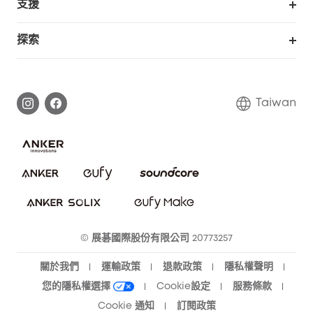
支援
eufy 商業
支援中心
探索
延長保固
eufy品牌故事
處理保固
部落格
Taiwan
回報資安問題
聯絡我們
下載電子手冊
隱私承諾
eufy 智慧安防社群
eufy 智慧清潔社群
© 展碁國際股份有限公司 20773257
關於我們
運輸政策
退款政策
隱私權聲明
您的隱私權選擇
Cookie設定
服務條款
Cookie 通知
訂閱政策