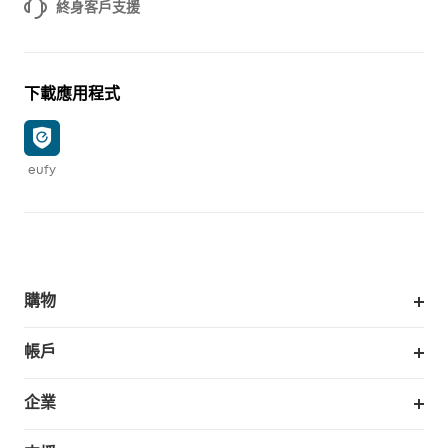
終身客戶支援
下載應用程式
eufy
購物
掃拖機器人
帳戶
銷售與展示門市
訂單追蹤
企業
我的優惠卷
合作採購