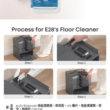
全
eufy Robovac 地板清潔液，即用型，473 毫升，地板清潔劑，安
家
部
全，相容於 C28 E28