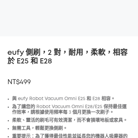
eufy 側刷，2 對，耐用，柔軟，相容
於 E25 和 E28
NT$499
與 eufy Robot Vacuum Omni E25 和 E28 相容。
為了讓您的 Robot Vacuum Omni E28/E25 保持最佳運
折扣
作效率，請根據使用頻率每 3 個月更換一次刷子。
複製
柔軟、靈活的刷毛可有效清潔，而不會損壞地板或家具。
優惠碼
:
無需工具，輕鬆更換側刷。
重要提示：為了獲得最佳性能並延長您的機器人吸塵器的