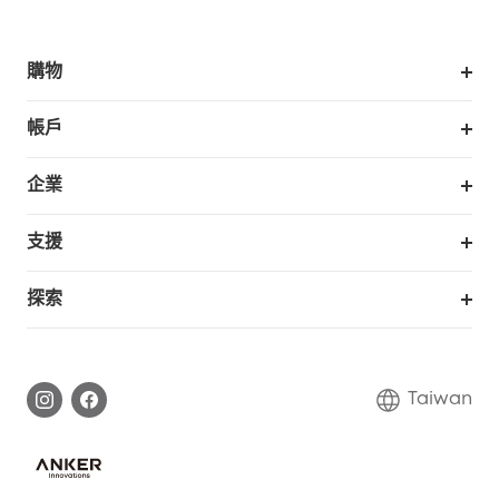
購物
掃拖機器人
帳戶
銷售與展示門市
訂單追蹤
企業
我的優惠卷
合作採購
支援
eufy 商業
支援中心
探索
延長保固
eufy品牌故事
處理保固
部落格
Taiwan
回報資安問題
聯絡我們
下載電子手冊
隱私承諾