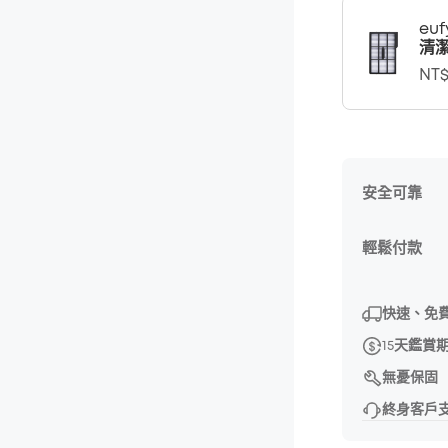
eu
清潔
NT$
安全可靠
輕鬆付款
快速、免
15天鑑賞
無憂保固
終身客戶