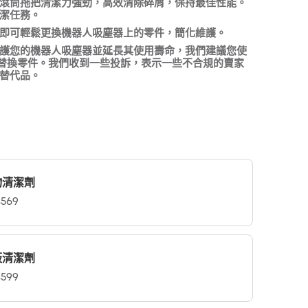
滾筒拖把清潔力強勁，高效清除碎屑，保持最佳性能。
複製
潔任務。
即可輕鬆更換機器人吸塵器上的零件，簡化維護。
護您的機器人吸塵器並延長其使用壽命，我們建議您使
fy 替換零件。我們收到一些投訴，表示一些不合規的賣家
替代品。
物清潔劑
569
板清潔劑
599