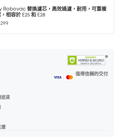
fy Robovac 替換濾芯，高效過濾，耐用，可重複
，相容於 E25 和 E28
299
值得信賴的交付
費送貨
期
支援