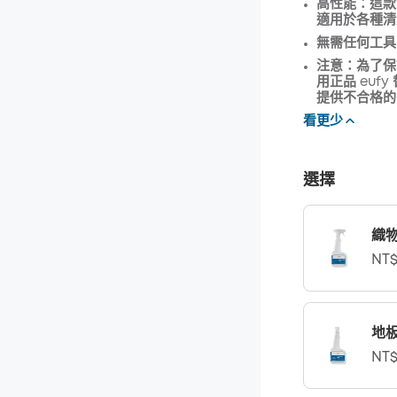
高性能：這款
優惠碼
:
適用於各種清
無需任何工具
注意：為了保
用正品 eu
提供不合格的
看更少
選擇
織
NT$
地
NT$