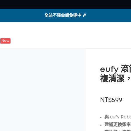
全站不限金額免運中 🎉
New
eufy
複清潔，相
NT$599
與 eufy Rob
建議更換頻率
折扣