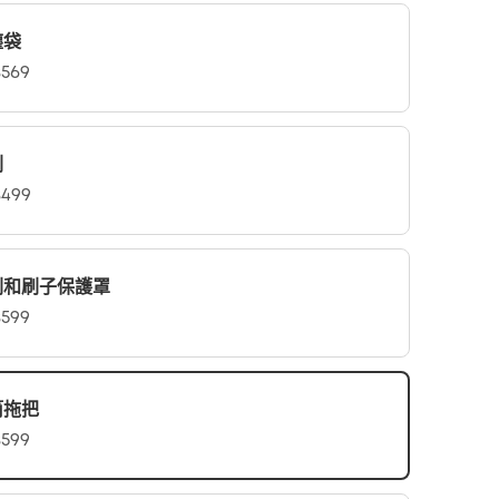
塵袋
569
刷
499
刷和刷子保護罩
599
筒拖把
599