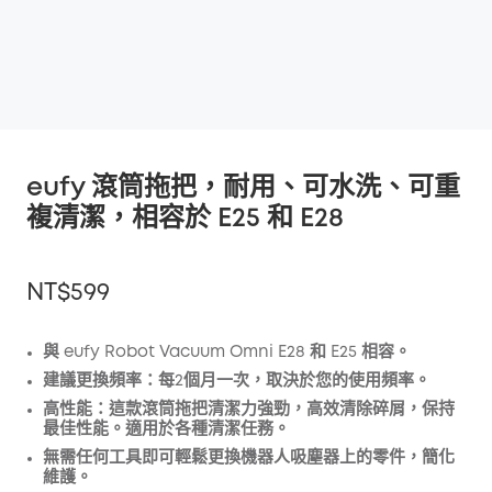
eufy 滾筒拖把，耐用、可水洗、可重
複清潔，相容於 E25 和 E28
NT$599
與 eufy Robot Vacuum Omni E28 和 E25 相容。
建議更換頻率：每2個月一次，取決於您的使用頻率。
折扣
高性能：這款滾筒拖把清潔力強勁，高效清除碎屑，保持
複製
最佳性能。適用於各種清潔任務。
優惠碼
:
無需任何工具即可輕鬆更換機器人吸塵器上的零件，簡化
維護。