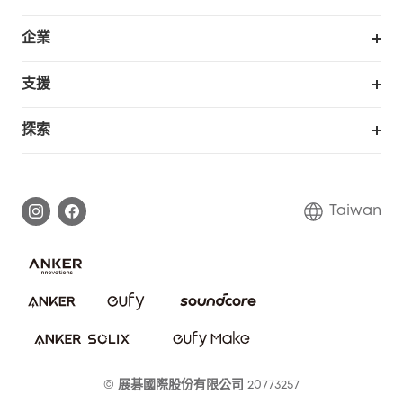
銷售與展示門市
訂單追蹤
企業
我的優惠卷
合作採購
支援
eufy 商業
支援中心
探索
延長保固
eufy品牌故事
處理保固
部落格
Taiwan
回報資安問題
聯絡我們
下載電子手冊
隱私承諾
eufy 智慧安防社群
eufy 智慧清潔社群
© 展碁國際股份有限公司 20773257