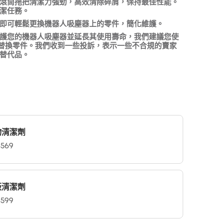
滾筒拖把清潔力強勁，高效清除碎屑，保持最佳性能。
複製
潔任務。
即可輕鬆更換機器人吸塵器上的零件，簡化維護。
護您的機器人吸塵器並延長其使用壽命，我們建議您使
fy 替換零件。我們收到一些投訴，表示一些不合規的賣家
替代品。
物清潔劑
569
板清潔劑
599