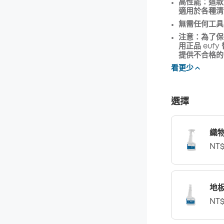
高性能：這款
優惠碼
:
適用於各種清
無需任何工具
注意：為了保
用正品 eu
提供不合格的
看更少
選擇
織
NT$
地
NT$