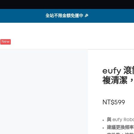
全站不限金額免運中 🎉
New
eufy
複清潔，相
NT$599
與 eufy Rob
建議更換頻率
折扣