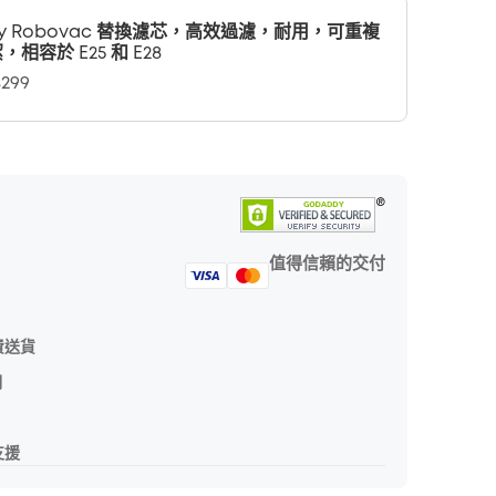
fy Robovac 替換濾芯，高效過濾，耐用，可重複
，相容於 E25 和 E28
299
值得信賴的交付
費送貨
期
支援