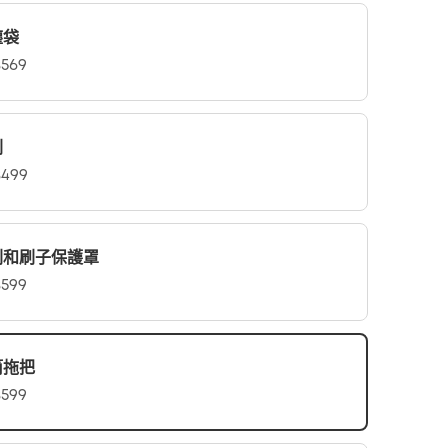
塵袋
569
刷
499
刷和刷子保護罩
599
筒拖把
599