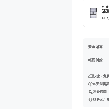
eu
清潔
NT$
安全可靠
輕鬆付款
快速、免
15天鑑賞
無憂保固
終身客戶