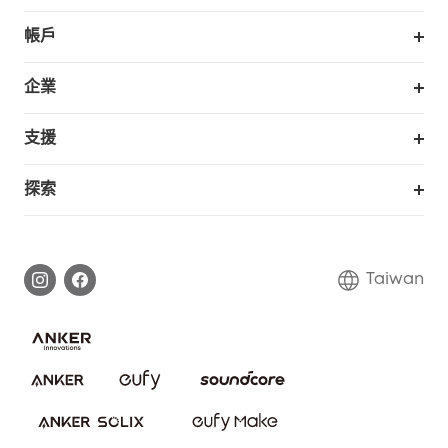
掃拖機器人
帳戶
銷售與展示門市
訂單追蹤
企業
我的優惠卷
合作採購
支援
eufy 商業
支援中心
探索
延長保固
eufy品牌故事
處理保固
部落格
Taiwan
回報資安問題
聯絡我們
下載電子手冊
隱私承諾
eufy 智慧安防社群
eufy 智慧清潔社群