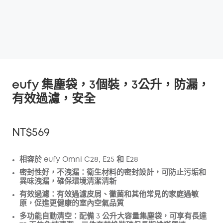
eufy 集塵袋，3個裝，3公升，防漏，
有效過濾，安全
NT$569
相容於 eufy Omni C28, E25 和 E28
密封性好，不洩漏：
衛生材料的密封設計，可防止污垢和
折扣
異味洩漏，確保環境清潔清新
複製
有效過濾：
優惠碼
:
有效過濾皮屑、黴菌和其他常見的家庭過敏
原，促進更健康的室內空氣品質
多功能自動清空：
配備 3 公升大容量集塵袋，可享有長達