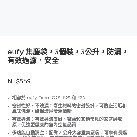
eufy 集塵袋，3個裝，3公升，防漏，
有效過濾，安全
NT$569
相容於 eufy Omni C28, E25 和 E28
密封性好，不洩漏：
衛生材料的密封設計，可防止污垢和
折扣
異味洩漏，確保環境清潔清新
複製
有效過濾：
優惠碼
:
有效過濾皮屑、黴菌和其他常見的家庭過敏
原，促進更健康的室內空氣品質
多功能自動清空：
配備 3 公升大容量集塵袋，可享有長達