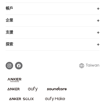
掃拖機器人
帳戶
銷售與展示門市
訂單追蹤
企業
我的優惠卷
合作採購
支援
eufy 商業
支援中心
探索
延長保固
eufy品牌故事
處理保固
部落格
Taiwan
回報資安問題
聯絡我們
下載電子手冊
隱私承諾
eufy 智慧安防社群
eufy 智慧清潔社群