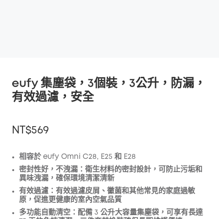
eufy 集塵袋，3個裝，3公升，防漏，
有效過濾，安全
NT$569
相容於 eufy Omni C28, E25 和 E28
密封性好，不洩漏：
衛生材料的密封設計，可防止污垢和
折扣
異味洩漏，確保環境清潔清新
複製
有效過濾：
優惠碼
:
有效過濾皮屑、黴菌和其他常見的家庭過敏
原，促進更健康的室內空氣品質
多功能自動清空：
配備 3 公升大容量集塵袋，可享有長達