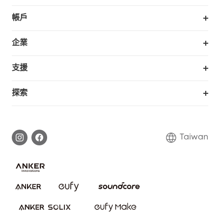
掃拖機器人
帳戶
銷售與展示門市
訂單追蹤
企業
我的優惠卷
合作採購
支援
eufy 商業
支援中心
探索
延長保固
eufy品牌故事
處理保固
部落格
Taiwan
回報資安問題
聯絡我們
下載電子手冊
隱私承諾
eufy 智慧安防社群
eufy 智慧清潔社群