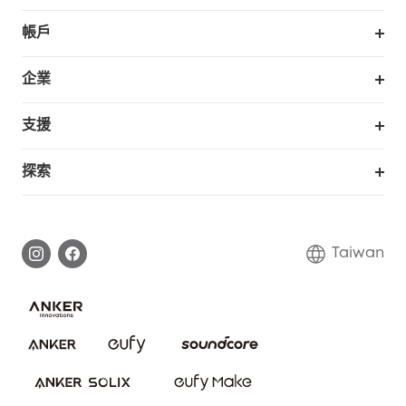
掃拖機器人
帳戶
銷售與展示門市
訂單追蹤
企業
我的優惠卷
合作採購
支援
eufy 商業
支援中心
探索
延長保固
eufy品牌故事
處理保固
部落格
Taiwan
回報資安問題
聯絡我們
下載電子手冊
隱私承諾
eufy 智慧安防社群
eufy 智慧清潔社群