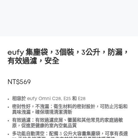
eufy 集塵袋，3個裝，3公升，防漏，
有效過濾，安全
NT$569
相容於 eufy Omni C28, E25 和 E28
密封性好，不洩漏：
衛生材料的密封設計，可防止污垢和
折扣
異味洩漏，確保環境清潔清新
複製
有效過濾：
優惠碼
:
有效過濾皮屑、黴菌和其他常見的家庭過敏
原，促進更健康的室內空氣品質
多功能自動清空：
配備 3 公升大容量集塵袋，可享有長達