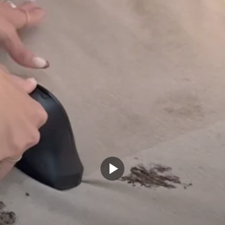
瑪麗娜庫
605.8K 位追
「eufy E28 不僅