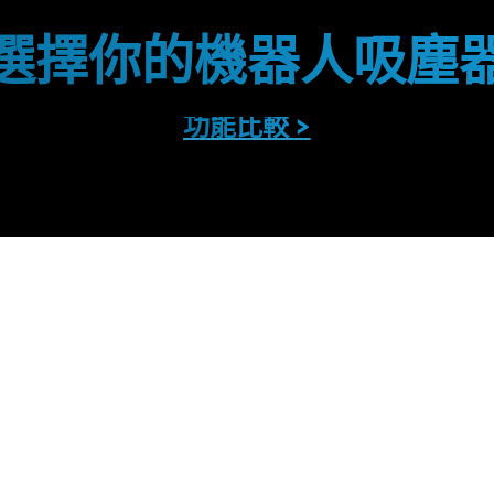
選擇你的機器人吸塵
功能比較 >
看
看
專
家