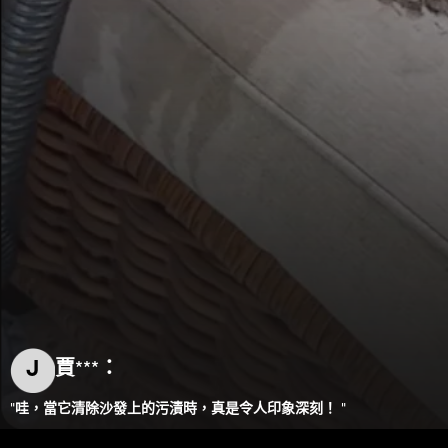
J
賈***：
"哇，當它清除沙發上的污漬時，真是令人印象深刻！ "