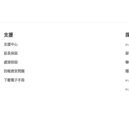
支援
支援中心
e
延長保固
部
處理保固
聯
回報資安問題
隱
下載電子手冊
e
e