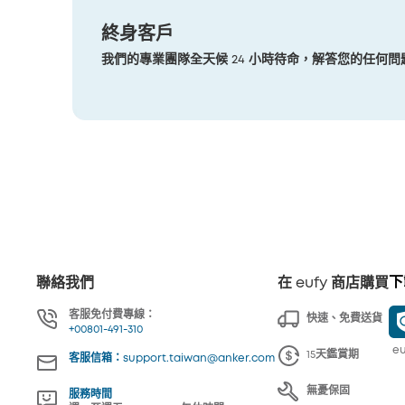
終身客戶
我們的專業團隊全天候 24 小時待命，解答您的任何
下
聯絡我們
在 eufy 商店購買
客服免付費專線：
快速、免費送貨
+00801-491-310
eu
15天鑑賞期
客服信箱：support.taiwan@anker.com
無憂保固
服務時間