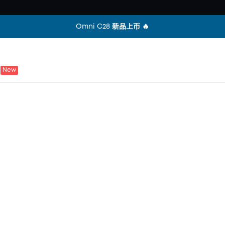
全站不限金額免運中 🎉
Omni C28 新品上市 🔥
New