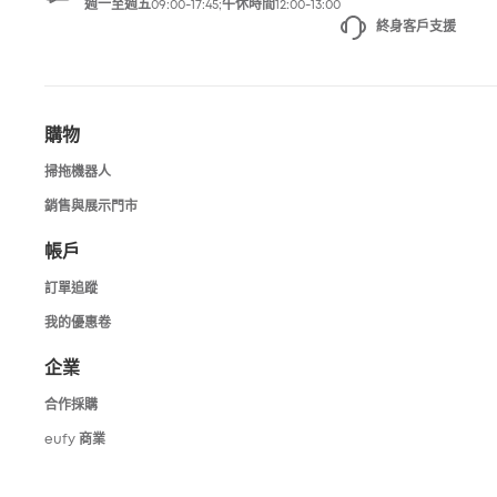
週一至週五09:00-17:45;午休時間12:00-13:00
終身客戶支援
購物
掃拖機器人
銷售與展示門市
帳戶
訂單追蹤
我的優惠卷
企業
合作採購
eufy 商業