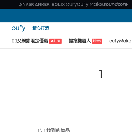
精心打造
🙆‍♂️父親節限定優惠
掃拖機器人
eufyMake
🔥Hot
New
1
1
\
1
找到的物品