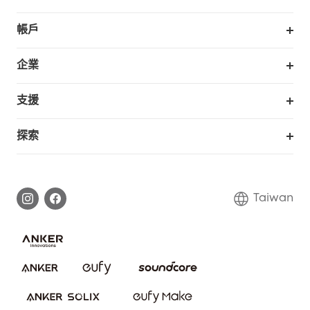
掃拖機器人
帳戶
銷售與展示門市
訂單追蹤
企業
我的優惠卷
合作採購
支援
eufy 商業
支援中心
探索
延長保固
eufy品牌故事
處理保固
部落格
Taiwan
回報資安問題
聯絡我們
下載電子手冊
隱私承諾
eufy 智慧安防社群