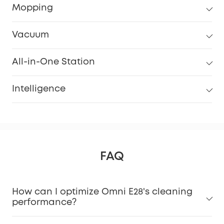
Mopping
Vacuum
All-in-One Station
Intelligence
FAQ
How can I optimize Omni E28's cleaning
performance?
For Pet Owners: