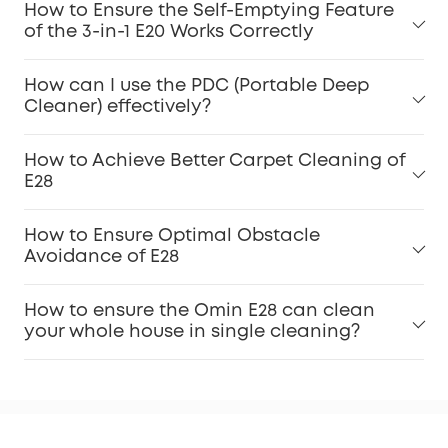
How to Ensure the Self-Emptying Feature
of the 3-in-1 E20 Works Correctly
Carpet Stains:
How can I use the PDC (Portable Deep
Dirty Spot Cleaning:
Cleaner) effectively?
How to Achieve Better Carpet Cleaning of
E28
Dirt Inspection:
Accessories Maintenance:
How to Ensure Optimal Obstacle
Avoidance of E28
Keep Software Updated:
How to ensure the Omin E28 can clean
your whole house in single cleaning?