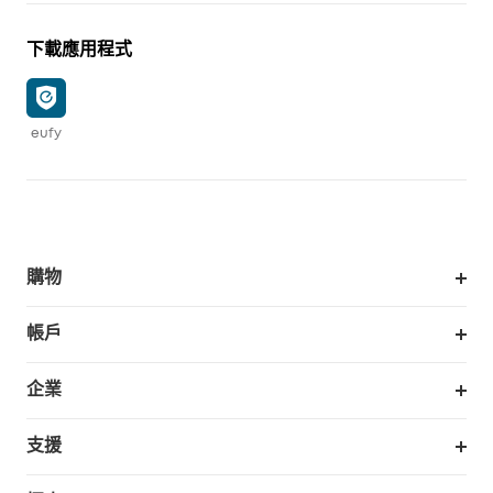
下載應用程式
eufy
購物
掃拖機器人
帳戶
銷售與展示門市
訂單追蹤
企業
我的優惠卷
合作採購
支援
eufy 商業
支援中心