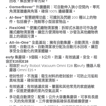
回收，解放雙手零污染。
CornerRover™ 外擴邊刷
：可自動伸入狹小空間內，零死
角清潔牆邊與角落，確保 100% 邊緣覆蓋。
Al-See™ 智慧避障功能
：可識別及閃避 200 種以上的物
件，包括襪子、拖鞋等小型居家物品。
FlexiONE
™ 便攜式織物清潔機
：拆卸式水箱亦可作為便
攜式織物清潔機，讓您方便清除地毯、沙發及其他織物表
面上的頑固污漬。
All-in-One™ 全能基站
：擁有自動集塵、自動清洗、自動
烘乾、自動注水、自動清潔液分配及自動污水回收，讓您
享受全自動化的清潔體驗。
eufy 集塵袋，3個裝，3公升，防漏，有效過濾，安全，相
容於E25和E28
相容於 eufy Robot Vacuum Omni E28 和
eufy 機器人吸
塵器 Omni E25。
密封性好，不洩漏：衛生材料的密封設計，可防止污垢和
異味洩漏，確保環境清潔清新。
有效過濾：有效過濾皮屑、黴菌和其他常見的家庭過敏
原，促進更健康的室內空氣品質。
多功能自動清空：配備 3 公升大容量集塵袋，可享有長達
75 天的免持清潔。三件套替換裝確保長期維護便捷。