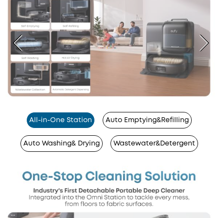
All-in-One Station
Auto Emptying&Refilling
Auto Washing& Drying
Wastewater&Detergent