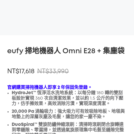
eufy 掃地機器人 Omni E28 + 集塵袋
NT$17,618
NT$33,990
官網購買掃拖機器人即享 2 年保固免登錄。
HydroJet™ 恆淨活水洗地系統
：以每分鐘 180 轉的雙刮
板設計實現 360 次自清潔效果，並以約 1.5 公斤的向下壓
折扣
力，仿手擦效果，高效消除污漬，實現深度清潔。
複製
優惠碼
:
20,000 Pa 渦輪吸力
：強大吸力可有效吸除地板、地毯與
地墊上的深層灰塵及毛髮，讓您的家一塵不染。
DuoSpiral™ 雙旋防纏伸縮滾刷
：清掃時滾刷閉合旋轉達
到零縫隙、零漏掃，並透過氣旋原理集中毛髮至縫隙完整