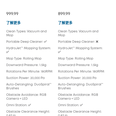
999.99
899.99
$79
Omni E28
Omni E25
了解更多
了解更多
了
Clean Types: Vacuum and
Clean Types: Vacuum and
Cle
Mop
Mop
Mo
Portable Deep Cleaner: ✅
Portable Deep Cleaner: ❌
Por
HydroJet™ Mopping System:
HydroJet™ Mopping System:
Hyd
✅
✅
Mop
Mop Type: Rolling Mop
Mop Type: Rolling Mop
Pad
Downward Pressure: 1.5kg
Downward Pressure: 1.5kg
Dow
Rotations Per Minute: 180RPM
Rotations Per Minute: 180RPM
Rot
Suction Power: 20,000 Pa
Suction Power: 20,000 Pa
Suc
Auto-Detangling: DuoSpiral™
Auto-Detangling: DuoSpiral™
Aut
Brushes
Brushes
Det
Obstacle Avoidance: RGB
Obstacle Avoidance: RGB
Obs
Camera + LED
Camera + LED
Cam
Omni Station: ✅
Omni Station: ✅
Omn
Obstacle Clearance Height:
Obstacle Clearance Height:
Obs
0.83 in
0.83 in
0.83