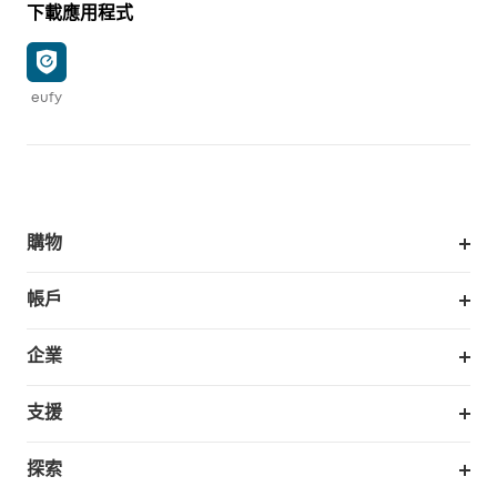
下載應用程式
eufy
購物
掃拖機器人
帳戶
銷售與展示門市
訂單追蹤
企業
我的優惠卷
合作採購
支援
eufy 商業
支援中心
探索