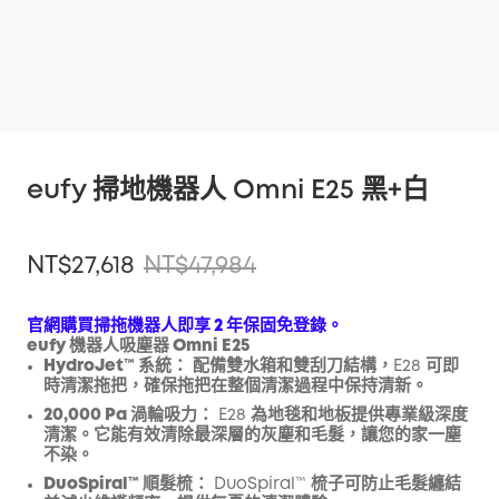
eufy 掃地機器人 Omni E25 黑+白
NT$27,618
NT$47,984
官網購買掃拖機器人即享 2 年保固免登錄。
eufy 機器人吸塵器 Omni E25
HydroJet™ 系統：
配備雙水箱和雙刮刀結構，E28 可即
折扣
時清潔拖把，確保拖把在整個清潔過程中保持清新。
複製
優惠碼
:
20,000 Pa 渦輪吸力：
E28 為地毯和地板提供專業級深度
清潔。它能有效清除最深層的灰塵和毛髮，讓您的家一塵
不染。
DuoSpiral™ 順髮梳：
DuoSpiral™ 梳子可防止毛髮纏結