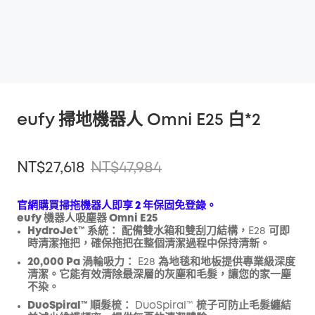
eufy 掃地機器人 Omni E25 白*2
NT$27,618
NT$47,984
官網購買掃拖機器人即享 2 年保固免登錄。
eufy 機器人吸塵器 Omni E25
HydroJet™ 系統：
配備雙水箱和雙刮刀結構，E28 可即
折扣
時清潔拖把，確保拖把在整個清潔過程中保持清新。
複製
優惠碼
:
20,000 Pa 渦輪吸力：
E28 為地毯和地板提供專業級深度
清潔。它能有效清除最深層的灰塵和毛髮，讓您的家一塵
不染。
DuoSpiral™ 順髮梳：
DuoSpiral™ 梳子可防止毛髮纏結