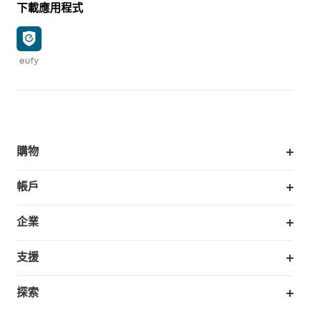
下載應用程式
eufy
購物
掃拖機器人
帳戶
銷售與展示門市
訂單追蹤
企業
我的優惠卷
合作採購
支援
eufy 商業
支援中心
探索