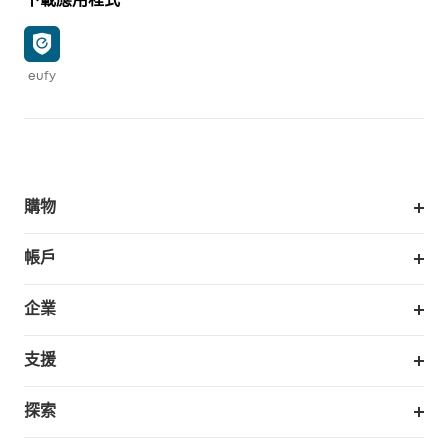
下載應用程式
eufy
購物
掃拖機器人
帳戶
銷售與展示門市
訂單追蹤
企業
我的優惠卷
合作採購
支援
eufy 商業
支援中心
探索
延長保固
eufy品牌故事