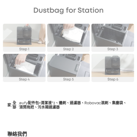
全
eufy配件包+清潔液*2、邊刷、過濾器、Robovac滾刷、集塵袋、
家
部
滾筒拖把、污水箱過濾器
聯絡我們