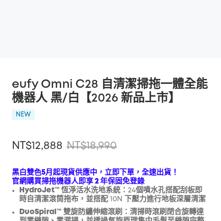
eufy Omni C28 自清潔掃拖一體全能
機器人 黑/白【2026 新品上市】
NEW
NT$12,888
NT$18,990
黑白雙色5月起現貨供應中，立即下單，全速出貨！
官網購買掃拖機器人即享 2 年保固免登錄
HydroJet
™ 恆淨活水洗地系統：
24個噴水孔搭配刮板即
折扣
時自清潔滾筒拖布，並搭配 10N 下壓力進行地板深層清潔
複製
優惠碼
:
DuoSpiral™ 雙旋防纏伸縮滾刷：
清掃時滾刷閉合旋轉達