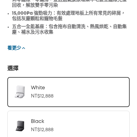
到零縫隙、零漏掃，並透過氣旋原理集中毛髮至縫隙完整
回收，解放雙手零污染
15,000
Pa
強勁吸力：
有效處理地板上所有常見的碎屑，
包括灰塵顆粒和寵物毛髮
五合一全能基座：
包含拖布自動清洗、熱風烘乾、自動集
塵、補水及污水收集
看更少
選擇
White
NT$12,888
Black
NT$12,888