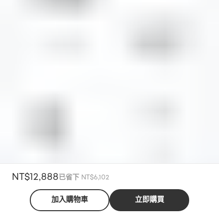
NT$12,888
已省下 NT$6,102
全
eufy Omni C28 自清潔掃拖一體全能機器人 黑/白【2026 新品上
家
加入購物車
立即購買
部
市】