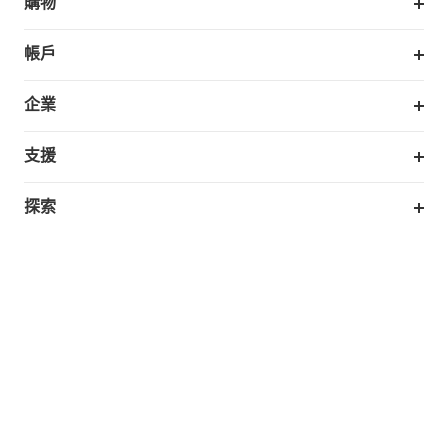
購物
掃拖機器人
帳戶
銷售與展示門市
訂單追蹤
企業
我的優惠卷
合作採購
支援
eufy 商業
支援中心
探索
延長保固
eufy品牌故事
處理保固
部落格
Taiwan
回報資安問題
聯絡我們
下載電子手冊
隱私承諾
eufy 智慧安防社群