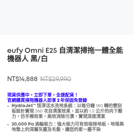
eufy Omni E25 自清潔掃拖一體全能
機器人 黑/白
NT$14,888
NT$29,990
現貨供應中，立即下單，全速配貨！
官網購買掃拖機器人即享 2 年保固免登錄
HydroJet™ 恆淨活水洗地系統：
以每分鐘 180 轉的雙刮
折扣
板設計實現 360 次自清潔效果，並以約 1.5 公斤的向下壓
複製
優惠碼
:
力，仿手擦效果，高效消除污漬，實現深度清潔
20,000 Pa 渦輪吸力：
強大吸力可有效吸除
地板、地毯與
地墊上的深層灰塵及毛髮，讓您的家一塵不染