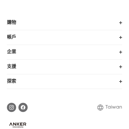
購物
掃拖機器人
帳戶
銷售與展示門市
訂單追蹤
企業
我的優惠卷
合作採購
支援
eufy 商業
支援中心
探索
延長保固
eufy品牌故事
處理保固
部落格
Taiwan
回報資安問題
聯絡我們
下載電子手冊