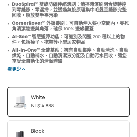
DuoSpiral™ 雙旋防纏伸縮滾刷：
清掃時滾刷閉合旋轉達
到零縫隙、零漏掃，並透過氣旋原理集中毛髮至縫隙完整
回收，解放雙手零污染
CornerRover™ 外擴邊刷：
可自動伸入狹小空間內，零死
角清潔牆邊與角落，確保 100% 邊緣覆蓋
Al-See™ 智慧避障功能：
可識別及閃避 200 種以上的物
件，包括襪子、拖鞋等小型居家物品
All-in-One
™ 全能基站：
擁有自動集塵、自動清洗、自動
烘乾、自動補水、自動清潔液分配及自動污水回收，讓您
享受全自動化的清潔體驗
看更少
White
NT$14,888
Black