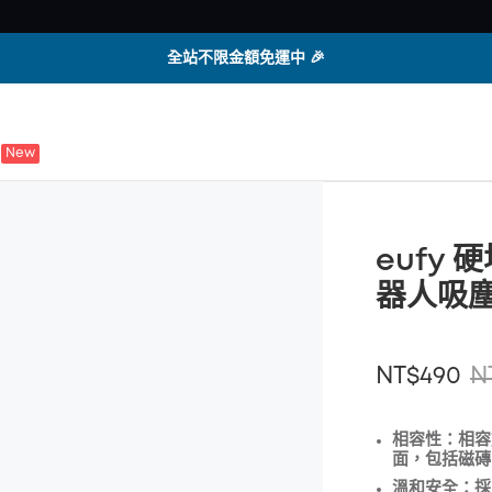
全站不限金額免運中 🎉
New
eufy 
器人吸塵器
NT$490
N
相容性：
相容
面，包括磁磚
折扣
溫和安全：
採