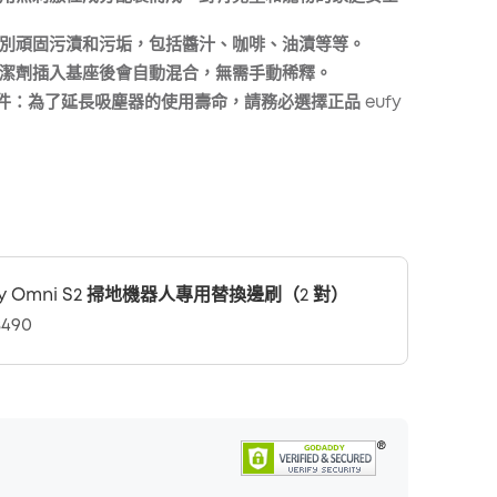
複製
別頑固污漬和污垢，包括醬汁、咖啡、油漬等等。
潔劑插入基座後會自動混合，無需手動稀釋。
配件：
為了延長吸塵器的使用壽命，請務必選擇正品 eufy
fy Omni S2 掃地機器人專用替換邊刷（2 對）
490