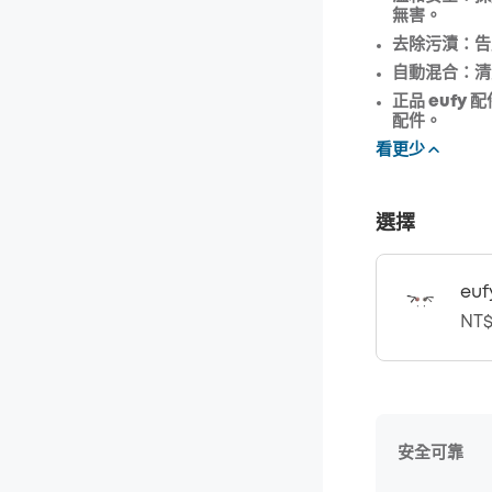
無害。
優惠碼
:
去除污漬：
告
自動混合：
清
正品 eufy 
配件。
看更少
選擇
eu
NT$
安全可靠