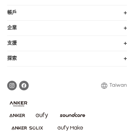
掃拖機器人
帳戶
銷售與展示門市
訂單追蹤
企業
我的優惠卷
合作採購
支援
eufy 商業
支援中心
探索
延長保固
eufy品牌故事
處理保固
部落格
Taiwan
回報資安問題
聯絡我們
下載電子手冊
隱私承諾
eufy 智慧安防社群