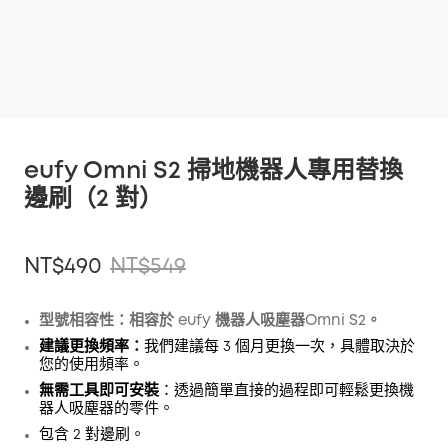
eufy Omni S2 掃地機器人專用替換
邊刷（2 對）
NT$490
NT$549
型號
相容性
：相容於 eufy 機器人吸塵器
Omni
S2。
建議更換頻率：
我們建議每 3 個月更換一次，具體取決於
折扣
您的使用頻率。
複製
無需工具即可安裝
優惠碼
:
：透過簡單直接的過程即可輕鬆更換機
器人吸塵器的零件。
包含 2 對邊刷。