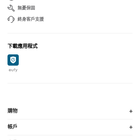
無憂保固
終身客戶支援
下載應用程式
eufy
購物
掃拖機器人
帳戶
銷售與展示門市
訂單追蹤