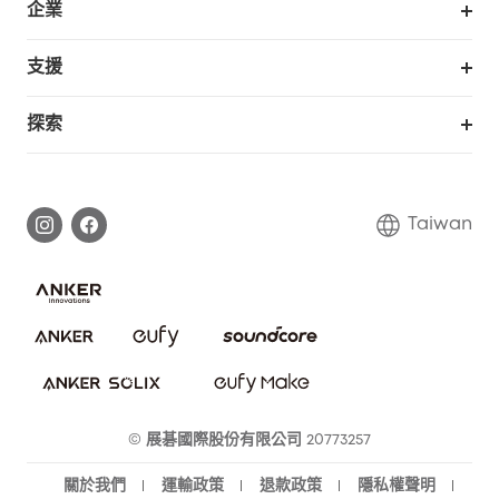
企業
我的優惠卷
合作採購
支援
eufy 商業
支援中心
探索
延長保固
eufy品牌故事
處理保固
部落格
Taiwan
回報資安問題
聯絡我們
下載電子手冊
隱私承諾
eufy 智慧安防社群
eufy 智慧清潔社群
© 展碁國際股份有限公司 20773257
關於我們
運輸政策
退款政策
隱私權聲明