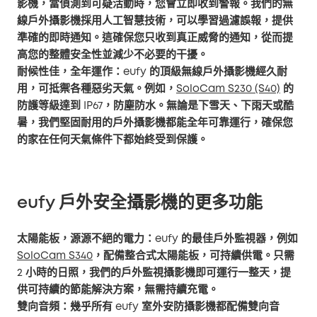
影機，當偵測到可疑活動時，您會立即收到警報。我們的無
線戶外攝影機採用人工智慧技術，可以學習過濾誤報，提供
準確的即時通知。這確保您只收到真正威脅的通知，從而提
高您的整體安全性並減少不必要的干擾。
耐候性佳，全年運作
：eufy 的頂級無線戶外攝影機經久耐
用，可抵禦各種惡劣天氣。例如，
SoloCam S230 (S40)
的
防護等級達到 IP67，防塵防水。無論是下雪天、下雨天或酷
暑，我們堅固耐用的戶外攝影機都能全年可靠運行，確保您
的家在任何天氣條件下都始終受到保護。
eufy 戶外安全攝影機的更多功能
太陽能板，源源不絕的電力
：eufy 的最佳戶外監視器，例如
SoloCam S340
，配備整合式太陽能板，可持續供電。只需
2 小時的日照，我們的戶外監視攝影機即可運行一整天，提
供可持續的節能解決方案，無需持續充電。
雙向音頻
：幾乎所有 eufy 室外安防攝影機都配備雙向音