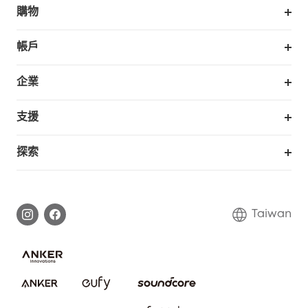
購物
掃拖機器人
帳戶
銷售與展示門市
訂單追蹤
企業
我的優惠卷
合作採購
支援
eufy 商業
支援中心
探索
延長保固
eufy品牌故事
處理保固
部落格
Taiwan
回報資安問題
聯絡我們
下載電子手冊
隱私承諾
eufy 智慧安防社群