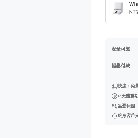
Whi
NT$
安全可靠
輕鬆付款
快速、免
15天鑑賞
無憂保固
終身客戶