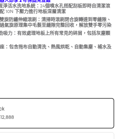
器人即享 2 年保固免登錄
 恆淨活水洗地系統：
24個噴水孔搭配刮板即時自清潔滾
配 10N 下壓力進行地板深層清潔
複製
l™ 雙旋防纏伸縮滾刷：
清掃時滾刷閉合旋轉達到零縫隙、
過氣旋原理集中毛髮至縫隙完整回收，解放雙手零污染
勁吸力：
有效處理地板上所有常見的碎屑，包括灰塵顆
座：
包含拖布自動清洗、熱風烘乾、自動集塵、補水及
ck
12,888