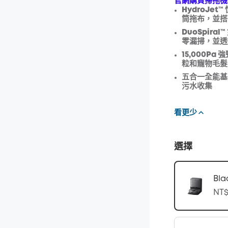
官網購買掃拖機
HydroJet
™
折扣
筒拖布，並搭
優惠碼
:
DuoSpira
零漏掃，並透
15,000
Pa
強
粒和寵物毛髮
五合一全能基
污水收集
看更少
選擇
Bla
NT$