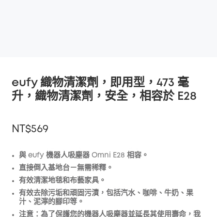
eufy 織物清潔劑，即用型，473 毫
升，織物清潔劑，安全，相容於 E28
NT$569
與 eufy 機器人吸塵器 Omni E28 相容。
直接倒入基地台－無需稀釋。
折扣
有效清潔地毯和布藝家具。
複製
優惠碼
:
有效去除污垢和頑固污漬，包括汽水、咖啡、牛奶、果
汁、泥濘的腳印等。
注意：為了保護您的機器人吸塵器並延長其使用壽命，我