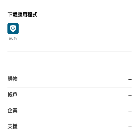
下載應用程式
eufy
購物
掃拖機器人
帳戶
銷售與展示門市
訂單追蹤
企業
我的優惠卷
合作採購
支援
eufy 商業
支援中心