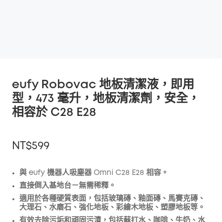
eufy Robovac 地板清潔液，即用
型，473 毫升，地板清潔劑，安全，
相容於 C28 E28
NT$599
與 eufy 機器人吸塵器 Omni C28 E28 相容。
直接倒入基地台－無需稀釋。
折扣
適用於各種硬質表面，包括玻璃磚、釉面磚、馬賽克磚、
複製
大理石、水磨石、強化地板、彩繪木地板、塑膠地板等。
優惠碼
:
有效去除污垢和頑固污漬，包括蘇打水、咖啡、牛奶、水