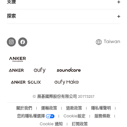
支援
eufy 商業
支援中心
探索
延長保固
eufy品牌故事
處理保固
部落格
Taiwan
回報資安問題
聯絡我們
下載電子手冊
隱私承諾
eufy 智慧安防社群
eufy 智慧清潔社群
© 展碁國際股份有限公司 20773257
關於我們
運輸政策
退款政策
隱私權聲明
您的隱私權選擇
Cookie設定
服務條款
Cookie 通知
訂閱政策