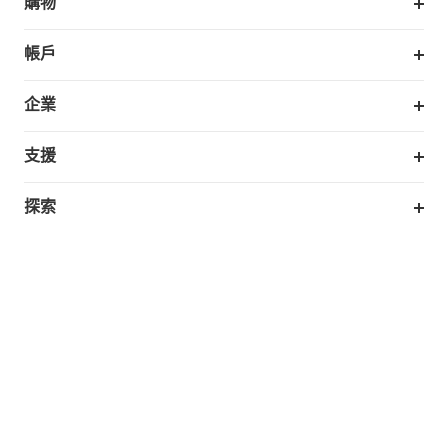
購物
掃拖機器人
帳戶
銷售與展示門市
訂單追蹤
企業
我的優惠卷
合作採購
支援
eufy 商業
支援中心
探索
延長保固
eufy品牌故事
處理保固
部落格
Taiwan
回報資安問題
聯絡我們
下載電子手冊
隱私承諾
eufy 智慧安防社群