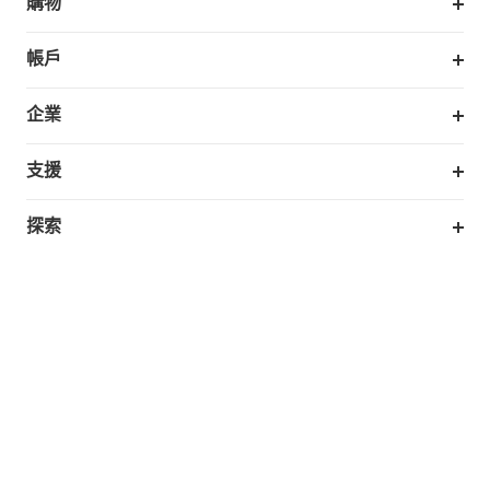
購物
掃拖機器人
帳戶
銷售與展示門市
訂單追蹤
企業
我的優惠卷
合作採購
支援
eufy 商業
支援中心
探索
延長保固
eufy品牌故事
處理保固
部落格
Taiwan
回報資安問題
聯絡我們
下載電子手冊
隱私承諾
eufy 智慧安防社群