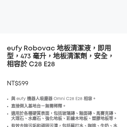
eufy Robovac 地板清潔液，即用
型，473 毫升，地板清潔劑，安全，
相容於 C28 E28
NT$599
與 eufy 機器人吸塵器 Omni C28 E28 相容。
直接倒入基地台－無需稀釋。
折扣
適用於各種硬質表面，包括玻璃磚、釉面磚、馬賽克磚、
複製
大理石、水磨石、強化地板、彩繪木地板、塑膠地板等。
優惠碼
:
有效去除污垢和頑固污漬，包括蘇打水、咖啡、牛奶、水