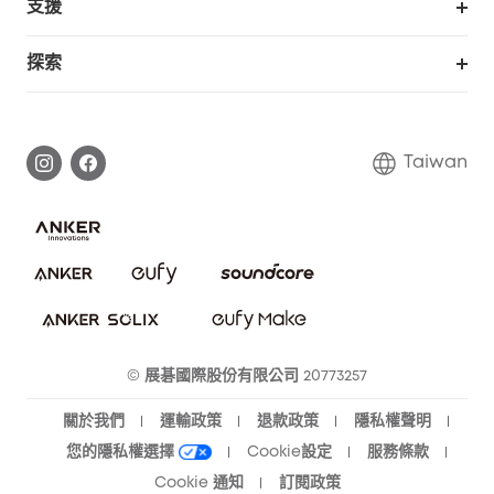
支援
eufy 商業
支援中心
探索
延長保固
eufy品牌故事
處理保固
部落格
Taiwan
回報資安問題
聯絡我們
下載電子手冊
隱私承諾
eufy 智慧安防社群
eufy 智慧清潔社群
© 展碁國際股份有限公司 20773257
關於我們
運輸政策
退款政策
隱私權聲明
您的隱私權選擇
Cookie設定
服務條款
Cookie 通知
訂閱政策