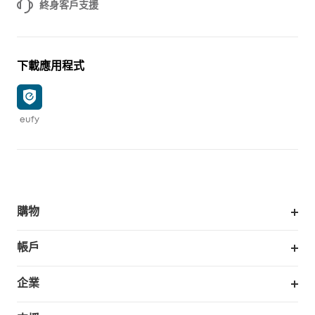
終身客戶支援
下載應用程式
eufy
購物
掃拖機器人
帳戶
銷售與展示門市
訂單追蹤
企業
我的優惠卷
合作採購