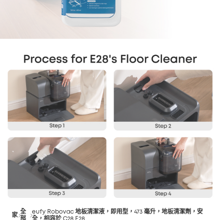
全
eufy Robovac 地板清潔液，即用型，473 毫升，地板清潔劑，安
家
部
全，相容於 C28 E28